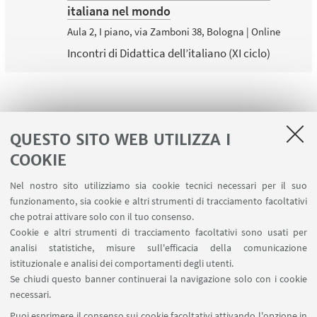
italiana nel mondo
Aula 2, I piano, via Zamboni 38, Bologna | Online
Incontri di Didattica dell’italiano (XI ciclo)
1
...
3
4
5
6
7
8
QUESTO SITO WEB UTILIZZA I
COOKIE
Nel nostro sito utilizziamo sia cookie tecnici necessari per il suo
funzionamento, sia cookie e altri strumenti di tracciamento facoltativi
che potrai attivare solo con il tuo consenso.
LINK UTILI
Cookie e altri strumenti di tracciamento facoltativi sono usati per
analisi statistiche, misure sull'efficacia della comunicazione
Contatti
istituzionale e analisi dei comportamenti degli utenti.
Area riservata
Se chiudi questo banner continuerai la navigazione solo con i cookie
necessari.
SEGUI UNIBO SU:
Puoi esprimere il consenso sui cookie facoltativi attivando l'opzione in