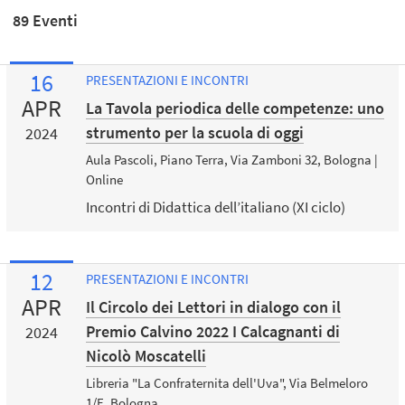
89 Eventi
16
PRESENTAZIONI E INCONTRI
APR
La Tavola periodica delle competenze: uno
strumento per la scuola di oggi
2024
Aula Pascoli, Piano Terra, Via Zamboni 32, Bologna |
Online
Incontri di Didattica dell’italiano (XI ciclo)
12
PRESENTAZIONI E INCONTRI
APR
Il Circolo dei Lettori in dialogo con il
Premio Calvino 2022 I Calcagnanti di
2024
Nicolò Moscatelli
Libreria "La Confraternita dell'Uva", Via Belmeloro
1/E, Bologna