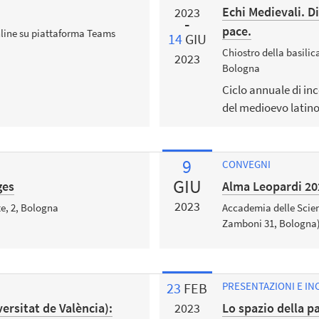
”
Echi Medievali. Di
2023
pace.
nline su piattaforma Teams
14
GIU
Chiostro della basilic
2023
Bologna
Ciclo annuale di in
del medioevo latino
9
CONVEGNI
GIU
ges
Alma Leopardi 20
2023
te, 2, Bologna
Accademia delle Scienz
Zamboni 31, Bologna
23
FEB
PRESENTAZIONI E IN
ersitat de València):
Lo spazio della p
2023