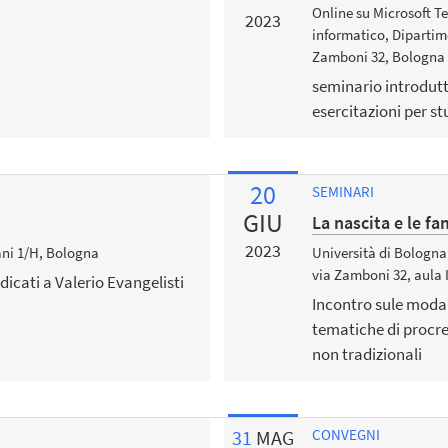
Online su Microsoft Te
2023
informatico, Dipartime
Zamboni 32, Bologna
seminario introdutti
esercitazioni per s
20
SEMINARI
GIU
La nascita e le f
2023
ani 1/H, Bologna
Università di Bologna,
via Zamboni 32, aula I
dicati a Valerio Evangelisti
Incontro sule modal
tematiche di procre
non tradizionali
31
MAG
CONVEGNI