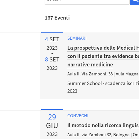
167 Eventi
4
SET
SEMINARI
La prospettiva delle Medical 
2023
con il paziente tra evidence 
8
SET
narrative medicine
2023
Aula II, Via Zamboni, 38 | Aula Magna
Summer School - scadenza iscrizio
2023
29
CONVEGNI
GIU
Il metodo nella ricerca linguis
2023
Aula II, via Zamboni 32, Bologna | O