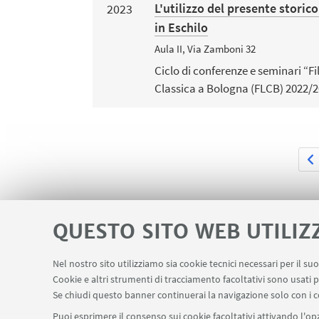
L'utilizzo del presente storic
2023
in Eschilo
Aula II, Via Zamboni 32
Ciclo di conferenze e seminari “Fi
Classica a Bologna (FLCB) 2022/
QUESTO SITO WEB UTILIZ
Nel nostro sito utilizziamo sia cookie tecnici necessari per il s
Contatti
Area riservata
Cookie e altri strumenti di tracciamento facoltativi sono usati p
LINK UTILI
Se chiudi questo banner continuerai la navigazione solo con i c
Puoi esprimere il consenso sui cookie facoltativi attivando l'opz