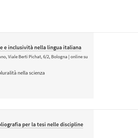
e e inclusività nella lingua italiana
no, Viale Berti Pichat, 6/2, Bologna | online su
luralità nella scienza
iografia per la tesi nelle discipline