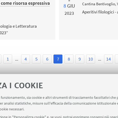
o come risorsa espressiva
Cantina Bentivoglio, 
8
GIU
Aperitivi filologici 
2023
lologia e Letteratura
2023”
1
...
4
5
6
7
8
9
10
...
14
ZA I COOKIE
uo funzionamento, sia cookie e altri strumenti di tracciamento facoltativi che 
er analisi statistiche, misure sull'efficacia della comunicazione istituzionale
ookie necessari.
ione in "Personalizza cookie" e, se vuoi, potrai esprimere consensi più specif