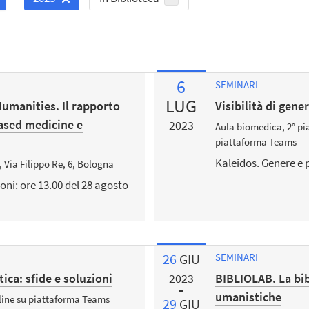
6
SEMINARI
LUG
Humanities. Il rapporto
Visibilità di gener
based medicine e
2023
Aula biomedica, 2° pia
piattaforma Teams
Kaleidos. Genere e p
, Via Filippo Re, 6, Bologna
ni: ore 13.00 del 28 agosto
26
GIU
SEMINARI
tica: sfide e soluzioni
BIBLIOLAB. La bibl
2023
umanistiche
nline su piattaforma Teams
29
GIU