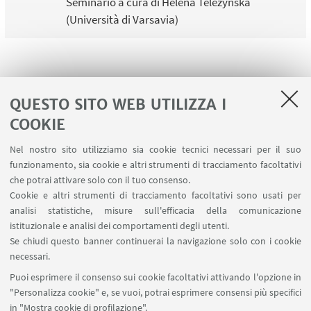
Seminario a cura di Helena Telezynska
(Università di Varsavia)
1
2
3
4
5
6
7
8
QUESTO SITO WEB UTILIZZA I
...
15
COOKIE
Nel nostro sito utilizziamo sia cookie tecnici necessari per il suo
funzionamento, sia cookie e altri strumenti di tracciamento facoltativi
che potrai attivare solo con il tuo consenso.
LINK UTILI
Cookie e altri strumenti di tracciamento facoltativi sono usati per
analisi statistiche, misure sull'efficacia della comunicazione
Contatti
istituzionale e analisi dei comportamenti degli utenti.
Area riservata
Se chiudi questo banner continuerai la navigazione solo con i cookie
necessari.
SEGUI UNIBO SU:
Puoi esprimere il consenso sui cookie facoltativi attivando l'opzione in
"Personalizza cookie" e, se vuoi, potrai esprimere consensi più specifici
in "Mostra cookie di profilazione".