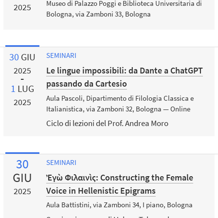
Museo di Palazzo Poggi e Biblioteca Universitaria di
2025
Bologna, via Zamboni 33, Bologna
30
GIU
SEMINARI
Le lingue impossibili: da Dante a ChatGPT
2025
passando da Cartesio
1
LUG
Aula Pascoli, Dipartimento di Filologia Classica e
2025
Italianistica, via Zamboni 32, Bologna — Online
Ciclo di lezioni del Prof. Andrea Moro
30
SEMINARI
GIU
Ἐγὼ Φιλαινὶς: Constructing the Female
Voice in Hellenistic Epigrams
2025
Aula Battistini, via Zamboni 34, I piano, Bologna