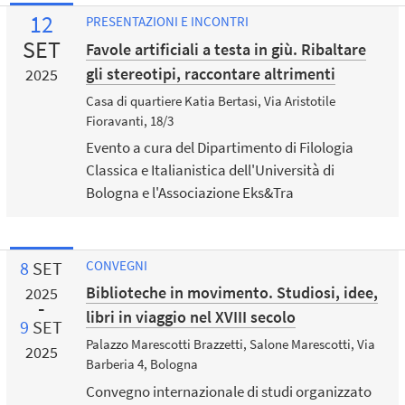
12
PRESENTAZIONI E INCONTRI
SET
Favole artificiali a testa in giù. Ribaltare
gli stereotipi, raccontare altrimenti
2025
Casa di quartiere Katia Bertasi, Via Aristotile
Fioravanti, 18/3
Evento a cura del Dipartimento di Filologia
Classica e Italianistica dell'Università di
Bologna e l'Associazione Eks&Tra
8
SET
CONVEGNI
Biblioteche in movimento. Studiosi, idee,
2025
libri in viaggio nel XVIII secolo
9
SET
Palazzo Marescotti Brazzetti, Salone Marescotti, Via
2025
Barberia 4, Bologna
Convegno internazionale di studi organizzato