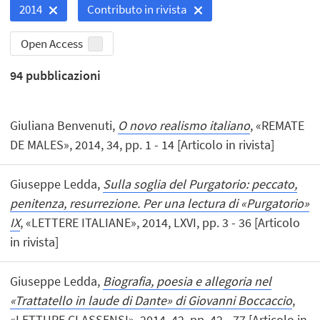
2014
Contributo in rivista
Open Access
94
pubblicazioni
Giuliana Benvenuti,
O novo realismo italiano
, «REMATE
DE MALES», 2014, 34, pp. 1 - 14 [Articolo in rivista]
Giuseppe Ledda,
Sulla soglia del Purgatorio: peccato,
penitenza, resurrezione. Per una lectura di «Purgatorio»
IX
, «LETTERE ITALIANE», 2014, LXVI, pp. 3 - 36 [Articolo
in rivista]
Giuseppe Ledda,
Biografia, poesia e allegoria nel
«Trattatello in laude di Dante» di Giovanni Boccaccio
,
«LETTURE CLASSENSI», 2014, 42, pp. 42 - 77 [Articolo in