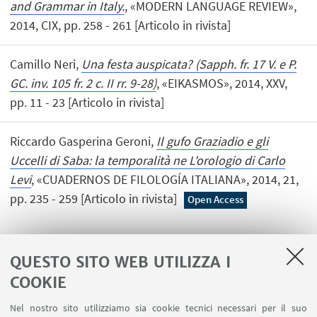
and Grammar in Italy.
, «MODERN LANGUAGE REVIEW»,
2014, CIX, pp. 258 - 261 [Articolo in rivista]
Camillo Neri,
Una festa auspicata? (Sapph. fr. 17 V. e P.
GC. inv. 105 fr. 2 c. II rr. 9-28)
, «EIKASMOS», 2014, XXV,
pp. 11 - 23 [Articolo in rivista]
Riccardo Gasperina Geroni,
Il gufo Graziadio e gli
Uccelli di Saba: la temporalità ne L'orologio di Carlo
Levi
, «CUADERNOS DE FILOLOGÍA ITALIANA», 2014, 21,
pp. 235 - 259 [Articolo in rivista]
Open Access
QUESTO SITO WEB UTILIZZA I
1
2
3
4
5
COOKIE
Nel nostro sito utilizziamo sia cookie tecnici necessari per il suo