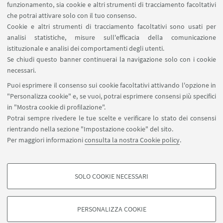
funzionamento, sia cookie e altri strumenti di tracciamento facoltativi
che potrai attivare solo con il tuo consenso.
LINK UTILI
Cookie e altri strumenti di tracciamento facoltativi sono usati per
analisi statistiche, misure sull'efficacia della comunicazione
Contatti
istituzionale e analisi dei comportamenti degli utenti.
Area riservata
Se chiudi questo banner continuerai la navigazione solo con i cookie
necessari.
SEGUI UNIBO SU:
Puoi esprimere il consenso sui cookie facoltativi attivando l'opzione in
"Personalizza cookie" e, se vuoi, potrai esprimere consensi più specifici
in "Mostra cookie di profilazione".
Potrai sempre rivedere le tue scelte e verificare lo stato dei consensi
rientrando nella sezione "Impostazione cookie" del sito.
APP:
Per maggiori informazioni
consulta la nostra Cookie policy
.
SOLO COOKIE NECESSARI
COOKIE DI PROFILAZIONE - FACOLTATIVI
©Copyright 2026 - ALMA MATER STUDIORUM - Università di
Si tratta di cookie utilizzati per analizzare le caratteristiche della navigazione
PERSONALIZZA COOKIE
Bologna - Via Zamboni, 33 - 40126 Bologna - PI: 01131710376 - CF:
degli utenti, creare profili in base al loro comportamento sul sito, per analisi
80007010376
di marketing.