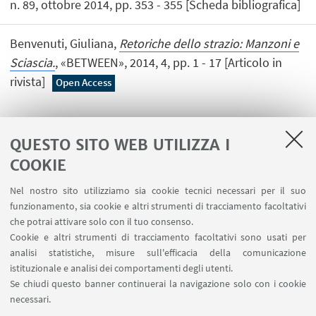
n. 89, ottobre 2014, pp. 353 - 355 [Scheda bibliografica]
Benvenuti, Giuliana,
Retoriche dello strazio: Manzoni e
Sciascia.
, «BETWEEN», 2014, 4, pp. 1 - 17 [Articolo in
rivista]
Open Access
QUESTO SITO WEB UTILIZZA I
1
...
3
4
5
...
7
COOKIE
Nel nostro sito utilizziamo sia cookie tecnici necessari per il suo
funzionamento, sia cookie e altri strumenti di tracciamento facoltativi
che potrai attivare solo con il tuo consenso.
LINK UTILI
Cookie e altri strumenti di tracciamento facoltativi sono usati per
analisi statistiche, misure sull'efficacia della comunicazione
Contatti
istituzionale e analisi dei comportamenti degli utenti.
Area riservata
Se chiudi questo banner continuerai la navigazione solo con i cookie
necessari.