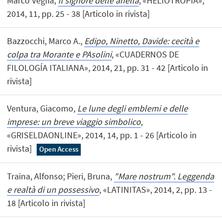
Marco Veglia,
Il signore delle anella
, «HELIOTROPIA»,
2014, 11, pp. 25 - 38 [Articolo in rivista]
Bazzocchi, Marco A.,
Edipo, Ninetto, Davide: cecità e
colpa tra Morante e PAsolini
, «CUADERNOS DE
FILOLOGÍA ITALIANA», 2014, 21, pp. 31 - 42 [Articolo in
rivista]
Ventura, Giacomo,
Le lune degli emblemi e delle
imprese: un breve viaggio simbolico
,
«GRISELDAONLINE», 2014, 14, pp. 1 - 26 [Articolo in
rivista]
Open Access
Traina, Alfonso; Pieri, Bruna,
"Mare nostrum". Leggenda
e realtà di un possessivo
, «LATINITAS», 2014, 2, pp. 13 -
18 [Articolo in rivista]