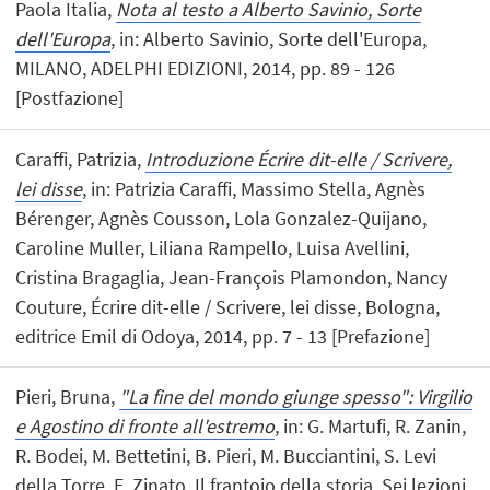
Paola Italia,
Nota al testo a Alberto Savinio, Sorte
dell'Europa
, in: Alberto Savinio, Sorte dell'Europa,
MILANO, ADELPHI EDIZIONI, 2014, pp. 89 - 126
[Postfazione]
Caraffi, Patrizia,
Introduzione Écrire dit-elle / Scrivere,
lei disse
, in: Patrizia Caraffi, Massimo Stella, Agnès
Bérenger, Agnès Cousson, Lola Gonzalez-Quijano,
Caroline Muller, Liliana Rampello, Luisa Avellini,
Cristina Bragaglia, Jean-François Plamondon, Nancy
Couture, Écrire dit-elle / Scrivere, lei disse, Bologna,
editrice Emil di Odoya, 2014, pp. 7 - 13 [Prefazione]
Pieri, Bruna,
"La fine del mondo giunge spesso": Virgilio
e Agostino di fronte all'estremo
, in: G. Martufi, R. Zanin,
R. Bodei, M. Bettetini, B. Pieri, M. Bucciantini, S. Levi
della Torre, E. Zinato, Il frantoio della storia. Sei lezioni