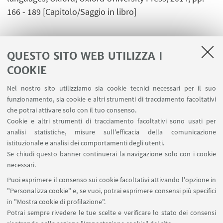
166 - 189 [Capitolo/Saggio in libro]
QUESTO SITO WEB UTILIZZA I
1
2
3
4
5
COOKIE
Nel nostro sito utilizziamo sia cookie tecnici necessari per il suo
funzionamento, sia cookie e altri strumenti di tracciamento facoltativi
che potrai attivare solo con il tuo consenso.
LINK UTILI
Cookie e altri strumenti di tracciamento facoltativi sono usati per
analisi statistiche, misure sull'efficacia della comunicazione
Contatti
istituzionale e analisi dei comportamenti degli utenti.
Area riservata
Se chiudi questo banner continuerai la navigazione solo con i cookie
necessari.
SEGUI UNIBO SU:
Puoi esprimere il consenso sui cookie facoltativi attivando l'opzione in
"Personalizza cookie" e, se vuoi, potrai esprimere consensi più specifici
in "Mostra cookie di profilazione".
Potrai sempre rivedere le tue scelte e verificare lo stato dei consensi