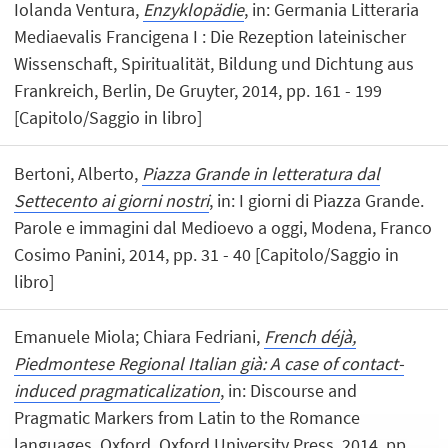
Iolanda Ventura,
Enzyklopädie
, in: Germania Litteraria
Mediaevalis Francigena I : Die Rezeption lateinischer
Wissenschaft, Spiritualität, Bildung und Dichtung aus
Frankreich, Berlin, De Gruyter, 2014, pp. 161 - 199
[Capitolo/Saggio in libro]
Bertoni, Alberto,
Piazza Grande in letteratura dal
Settecento ai giorni nostri
, in: I giorni di Piazza Grande.
Parole e immagini dal Medioevo a oggi, Modena, Franco
Cosimo Panini, 2014, pp. 31 - 40 [Capitolo/Saggio in
libro]
Emanuele Miola; Chiara Fedriani,
French déjà,
Piedmontese Regional Italian già: A case of contact-
induced pragmaticalization
, in: Discourse and
Pragmatic Markers from Latin to the Romance
languages, Oxford, Oxford University Press, 2014, pp.