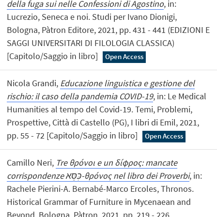
della fuga sui nelle Confessioni di Agostino
, in:
Lucrezio, Seneca e noi. Studi per Ivano Dionigi,
Bologna, Pàtron Editore, 2021, pp. 431 - 441 (EDIZIONI E
SAGGI UNIVERSITARI DI FILOLOGIA CLASSICA)
[Capitolo/Saggio in libro]
Open Access
Nicola Grandi,
Educazione linguistica e gestione del
rischio: il caso della pandemia COVID-19
, in: Le Medical
Humanities al tempo del Covid-19. Temi, Problemi,
Prospettive, Città di Castello (PG), I libri di Emil, 2021,
pp. 55 - 72 [Capitolo/Saggio in libro]
Open Access
Camillo Neri,
Tre θρόνοι e un δίφρος: mancate
corrispondenze כּׅסֵּא-θρόνος nel libro dei Proverbi
, in:
Rachele Pierini-A. Bernabé-Marco Ercoles, Thronos.
Historical Grammar of Furniture in Mycenaean and
Beyond, Bologna, Pàtron, 2021, pp. 219 - 226