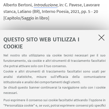
Alberto Bertoni,
Introduzione
, in: C. Pavese, Lavorare
stanca, Latiano (BR), Interno Poesia, 2021, pp. 5 - 20
[Capitolo/Saggio in libro]
QUESTO SITO WEB UTILIZZA I
1
...
3
4
5
...
7
COOKIE
Nel nostro sito utilizziamo sia cookie tecnici necessari per il suo
funzionamento, sia cookie e altri strumenti di tracciamento facoltativi
che potrai attivare solo con il tuo consenso.
LINK UTILI
Cookie e altri strumenti di tracciamento facoltativi sono usati per
analisi statistiche, misure sull'efficacia della comunicazione
Contatti
istituzionale e analisi dei comportamenti degli utenti.
Area riservata
Se chiudi questo banner continuerai la navigazione solo con i cookie
necessari.
SEGUI UNIBO SU:
Puoi esprimere il consenso sui cookie facoltativi attivando l'opzione in
"Personalizza cookie" e, se vuoi, potrai esprimere consensi più specifici