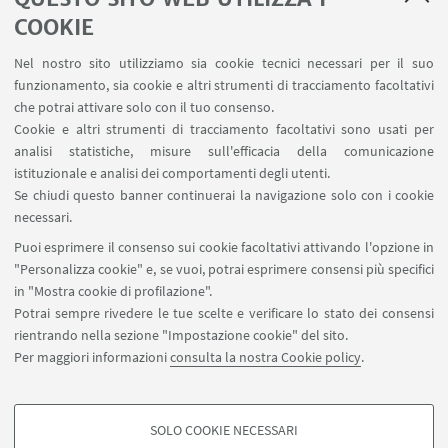
1
...
3
4
5
...
9
COOKIE
Nel nostro sito utilizziamo sia cookie tecnici necessari per il suo
funzionamento, sia cookie e altri strumenti di tracciamento facoltativi
che potrai attivare solo con il tuo consenso.
LINK UTILI
Cookie e altri strumenti di tracciamento facoltativi sono usati per
analisi statistiche, misure sull'efficacia della comunicazione
Contatti
istituzionale e analisi dei comportamenti degli utenti.
Area riservata
Se chiudi questo banner continuerai la navigazione solo con i cookie
necessari.
SEGUI UNIBO SU:
Puoi esprimere il consenso sui cookie facoltativi attivando l'opzione in
"Personalizza cookie" e, se vuoi, potrai esprimere consensi più specifici
in "Mostra cookie di profilazione".
Potrai sempre rivedere le tue scelte e verificare lo stato dei consensi
rientrando nella sezione "Impostazione cookie" del sito.
APP:
Per maggiori informazioni
consulta la nostra Cookie policy
.
SOLO COOKIE NECESSARI