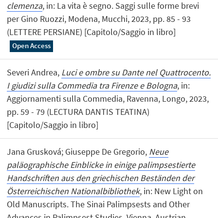
clemenza
, in: La vita è segno. Saggi sulle forme brevi
per Gino Ruozzi, Modena, Mucchi, 2023, pp. 85 - 93
(LETTERE PERSIANE) [Capitolo/Saggio in libro]
Open Access
Severi Andrea,
Luci e ombre su Dante nel Quattrocento.
I giudizi sulla Commedia tra Firenze e Bologna
, in:
Aggiornamenti sulla Commedia, Ravenna, Longo, 2023,
pp. 59 - 79 (LECTURA DANTIS TEATINA)
[Capitolo/Saggio in libro]
Jana Grusková; Giuseppe De Gregorio,
Neue
paläographische Einblicke in einige palimpsestierte
Handschriften aus den griechischen Beständen der
Österreichischen Nationalbibliothek
, in: New Light on
Old Manuscripts. The Sinai Palimpsests and Other
Advances in Palimpsest Studies, Vienna, Austrian