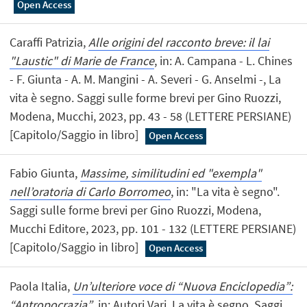
Open Access
Caraffi Patrizia,
Alle origini del racconto breve: il lai
"Laustic" di Marie de France
, in: A. Campana - L. Chines
- F. Giunta - A. M. Mangini - A. Severi - G. Anselmi -, La
vita è segno. Saggi sulle forme brevi per Gino Ruozzi,
Modena, Mucchi, 2023, pp. 43 - 58 (LETTERE PERSIANE)
[Capitolo/Saggio in libro]
Open Access
Fabio Giunta,
Massime, similitudini ed "exempla"
nell’oratoria di Carlo Borromeo
, in: "La vita è segno".
Saggi sulle forme brevi per Gino Ruozzi, Modena,
Mucchi Editore, 2023, pp. 101 - 132 (LETTERE PERSIANE)
[Capitolo/Saggio in libro]
Open Access
Paola Italia,
Un’ulteriore voce di “Nuova Enciclopedia”:
“Antropocrazia”
, in: Autori Vari, La vita è segno. Saggi