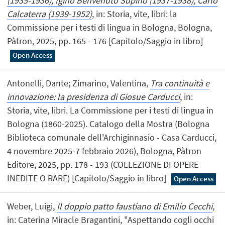
(1935-1936), Igino Benvenuto Supino (1937-1938), Carlo
Calcaterra (1939-1952)
, in: Storia, vite, libri: la
Commissione per i testi di lingua in Bologna, Bologna,
Pàtron, 2025, pp. 165 - 176 [Capitolo/Saggio in libro]
Open Access
Antonelli, Dante; Zimarino, Valentina,
Tra continuità e
innovazione: la presidenza di Giosue Carducci
, in:
Storia, vite, libri. La Commissione per i testi di lingua in
Bologna (1860-2025). Catalogo della Mostra (Bologna
Biblioteca comunale dell'Archiginnasio - Casa Carducci,
4 novembre 2025-7 febbraio 2026), Bologna, Pàtron
Editore, 2025, pp. 178 - 193 (COLLEZIONE DI OPERE
INEDITE O RARE) [Capitolo/Saggio in libro]
Open Access
Weber, Luigi,
Il doppio patto faustiano di Emilio Cecchi
,
in: Caterina Miracle Bragantini, "Aspettando cogli occhi