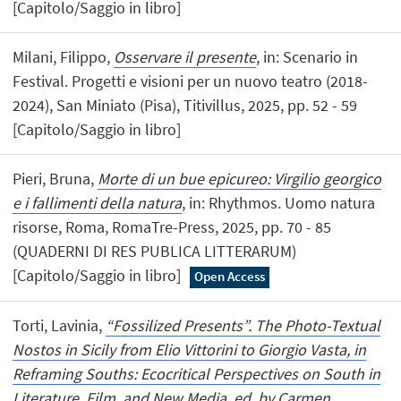
[Capitolo/Saggio in libro]
Milani, Filippo,
Osservare il presente
, in: Scenario in
Festival. Progetti e visioni per un nuovo teatro (2018-
2024), San Miniato (Pisa), Titivillus, 2025, pp. 52 - 59
[Capitolo/Saggio in libro]
Pieri, Bruna,
Morte di un bue epicureo: Virgilio georgico
e i fallimenti della natura
, in: Rhythmos. Uomo natura
risorse, Roma, RomaTre-Press, 2025, pp. 70 - 85
(QUADERNI DI RES PUBLICA LITTERARUM)
[Capitolo/Saggio in libro]
Open Access
Torti, Lavinia,
“Fossilized Presents”. The Photo-Textual
Nostos in Sicily from Elio Vittorini to Giorgio Vasta, in
Reframing Souths: Ecocritical Perspectives on South in
Literature, Film, and New Media, ed. by Carmen