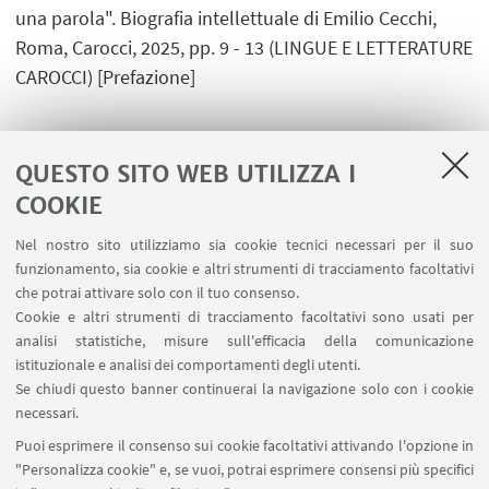
una parola". Biografia intellettuale di Emilio Cecchi,
Roma, Carocci, 2025, pp. 9 - 13 (LINGUE E LETTERATURE
CAROCCI) [Prefazione]
QUESTO SITO WEB UTILIZZA I
1
...
3
4
5
...
11
COOKIE
Nel nostro sito utilizziamo sia cookie tecnici necessari per il suo
funzionamento, sia cookie e altri strumenti di tracciamento facoltativi
che potrai attivare solo con il tuo consenso.
LINK UTILI
Cookie e altri strumenti di tracciamento facoltativi sono usati per
analisi statistiche, misure sull'efficacia della comunicazione
Contatti
istituzionale e analisi dei comportamenti degli utenti.
Area riservata
Se chiudi questo banner continuerai la navigazione solo con i cookie
necessari.
SEGUI UNIBO SU:
Puoi esprimere il consenso sui cookie facoltativi attivando l'opzione in
"Personalizza cookie" e, se vuoi, potrai esprimere consensi più specifici