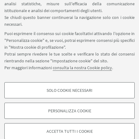
analisi statistiche, misure sull'efficacia della comunicazione
Contatti
istituzionale e analisi dei comportamenti degli utenti.
Area riservata
Se chiudi questo banner continuerai la navigazione solo con i cookie
necessari.
SEGUI UNIBO SU:
Puoi esprimere il consenso sui cookie facoltativi attivando l'opzione in
"Personalizza cookie" e, se vuoi, potrai esprimere consensi più specifici
in "Mostra cookie di profilazione".
Potrai sempre rivedere le tue scelte e verificare lo stato dei consensi
rientrando nella sezione "Impostazione cookie" del sito.
APP:
Per maggiori informazioni
consulta la nostra Cookie policy
.
SOLO COOKIE NECESSARI
COOKIE DI PROFILAZIONE - FACOLTATIVI
©Copyright 2026 - ALMA MATER STUDIORUM - Università di
Si tratta di cookie utilizzati per analizzare le caratteristiche della navigazione
Bologna - Via Zamboni, 33 - 40126 Bologna - PI: 01131710376 - CF:
PERSONALIZZA COOKIE
degli utenti, creare profili in base al loro comportamento sul sito, per analisi
80007010376
di marketing.
Privacy
Note legali
Informazioni sul sito e accessibilità
Mostra cookie di profilazione
Impostazioni Cookie
ACCETTA TUTTI I COOKIE