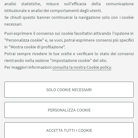
analisi statistiche, misure sull'efficacia della comunicazione
Contatti
istituzionale e analisi dei comportamenti degli utenti.
Area riservata
Se chiudi questo banner continuerai la navigazione solo con i cookie
necessari.
SEGUI UNIBO SU:
Puoi esprimere il consenso sui cookie facoltativi attivando l'opzione in
"Personalizza cookie" e, se vuoi, potrai esprimere consensi più specifici
in "Mostra cookie di profilazione".
Potrai sempre rivedere le tue scelte e verificare lo stato dei consensi
rientrando nella sezione "Impostazione cookie" del sito.
APP:
Per maggiori informazioni
consulta la nostra Cookie policy
.
SOLO COOKIE NECESSARI
COOKIE DI PROFILAZIONE - FACOLTATIVI
©Copyright 2026 - ALMA MATER STUDIORUM - Università di
Si tratta di cookie utilizzati per analizzare le caratteristiche della navigazione
Bologna - Via Zamboni, 33 - 40126 Bologna - PI: 01131710376 - CF:
PERSONALIZZA COOKIE
degli utenti, creare profili in base al loro comportamento sul sito, per analisi
80007010376
di marketing.
Privacy
Note legali
Informazioni sul sito e accessibilità
Mostra cookie di profilazione
Impostazioni Cookie
ACCETTA TUTTI I COOKIE