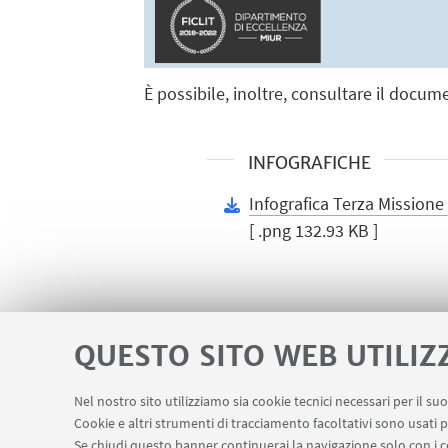
È possibile, inoltre, consultare il docum
INFOGRAFICHE
Infografica Terza Missione
[ .png 132.93 KB ]
QUESTO SITO WEB UTILIZ
Nel nostro sito utilizziamo sia cookie tecnici necessari per il s
Contatti
Area riservata
Cookie e altri strumenti di tracciamento facoltativi sono usati p
LINK UTILI
Se chiudi questo banner continuerai la navigazione solo con i c