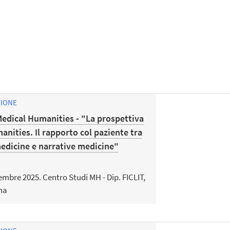
ZIONE
dical Humanities - "La prospettiva
anities. Il rapporto col paziente tra
edicine e narrative medicine"
tembre 2025. Centro Studi MH - Dip. FICLIT,
na