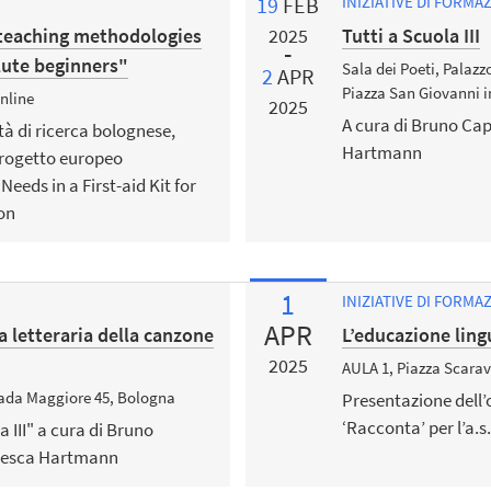
19
FEB
INIZIATIVE DI FORMA
 teaching methodologies
Tutti a Scuola III
2025
lute beginners"
Sala dei Poeti, Palazz
2
APR
Piazza San Giovanni i
nline
2025
A cura di Bruno Ca
ità di ricerca bolognese,
Hartmann
progetto europeo
ds in a First-aid Kit for
on
1
INIZIATIVE DI FORMA
APR
ra letteraria della canzone
L’educazione ling
2025
AULA 1, Piazza Scaravi
trada Maggiore 45, Bologna
Presentazione dell’
‘Racconta’ per l’a.s
a III" a cura di Bruno
ncesca Hartmann