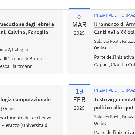
5
INIZIATIVE DI FORMA
MAR
rsecuzione degli ebrei e
Il romanzo di Arm
ani, Calvino, Fenoglio,
Canti XVI e XX d
2025
Sala dei Poeti, Palaz
Online
onte 2, Bologna
Parte dell'iniziativa
a III" a cura di Bruno
Capaci, Claudia C
ncesca Hartmann
19
INIZIATIVE DI FORMA
FEB
ilologia computazionale
Testo argomentati
politico allo spot
2025
 | Online
Sala dei Poeti, Palaz
Dipartimento di Eccellenza
Online
a Pierazzo (Università di
Parte dell'iniziativa