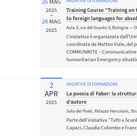
26
MAG
INIZIATIVE DI FORMAZIONE
Training Course "Training on
2025
to foreign languages for abso
28
MAG
Aula 3, via del Guasto 3, Bologna — O
2025
L'iniziativa è organizzata dall'Un
coordinata da Matteo Viale, del 
COMMUNIKITE – Communicative Nee
humanitarian Emergency situati
2
INIZIATIVE DI FORMAZIONE
APR
La poesia di Faber: la struttu
d’autore
2025
Sala dei Poeti, Palazzo Hercolani, S
Parte dell'iniziativa "Tutti a Scuol
Capaci, Claudia Colombo e Fra