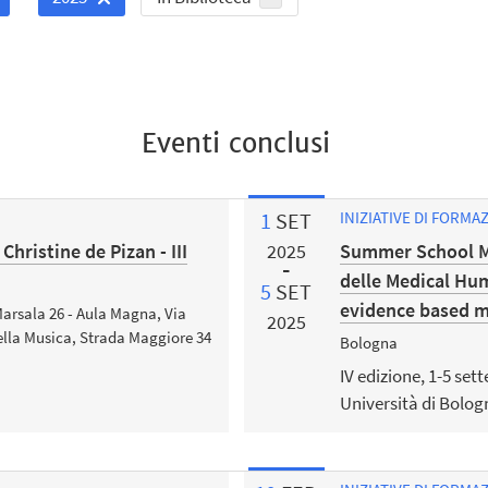
Eventi conclusi
1
SET
INIZIATIVE DI FORMA
hristine de Pizan - III
Summer School Me
2025
delle Medical Hum
5
SET
evidence based m
Marsala 26 - Aula Magna, Via
2025
della Musica, Strada Maggiore 34
Bologna
IV edizione, 1-5 set
Università di Bolog