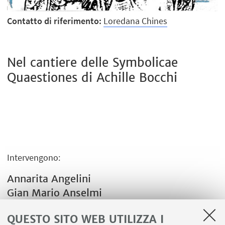
Contatto di riferimento:
Loredana Chines
Nel cantiere delle Symbolicae
Quaestiones di Achille Bocchi
Intervengono:
Annarita Angelini
Gian Mario Anselmi
Ilaria Bianchi
QUESTO SITO WEB UTILIZZA I
Loredana Chines