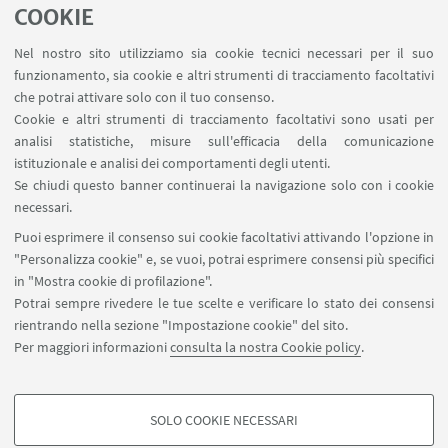
COOKIE
Nel nostro sito utilizziamo sia cookie tecnici necessari per il suo
funzionamento, sia cookie e altri strumenti di tracciamento facoltativi
che potrai attivare solo con il tuo consenso.
LINK UTILI
Cookie e altri strumenti di tracciamento facoltativi sono usati per
analisi statistiche, misure sull'efficacia della comunicazione
Contatti
istituzionale e analisi dei comportamenti degli utenti.
Area riservata
Se chiudi questo banner continuerai la navigazione solo con i cookie
necessari.
SEGUI UNIBO SU:
Puoi esprimere il consenso sui cookie facoltativi attivando l'opzione in
"Personalizza cookie" e, se vuoi, potrai esprimere consensi più specifici
in "Mostra cookie di profilazione".
Potrai sempre rivedere le tue scelte e verificare lo stato dei consensi
rientrando nella sezione "Impostazione cookie" del sito.
APP:
Per maggiori informazioni
consulta la nostra Cookie policy
.
SOLO COOKIE NECESSARI
COOKIE DI PROFILAZIONE - FACOLTATIVI