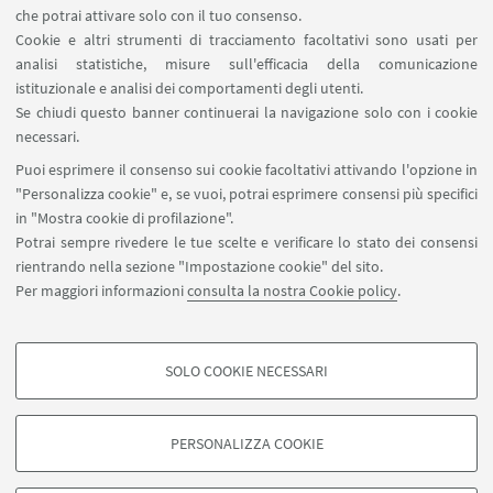
che potrai attivare solo con il tuo consenso.
LINK UTILI
Cookie e altri strumenti di tracciamento facoltativi sono usati per
analisi statistiche, misure sull'efficacia della comunicazione
Contatti
istituzionale e analisi dei comportamenti degli utenti.
Area riservata
Se chiudi questo banner continuerai la navigazione solo con i cookie
necessari.
SEGUI UNIBO SU:
Puoi esprimere il consenso sui cookie facoltativi attivando l'opzione in
"Personalizza cookie" e, se vuoi, potrai esprimere consensi più specifici
in "Mostra cookie di profilazione".
Potrai sempre rivedere le tue scelte e verificare lo stato dei consensi
rientrando nella sezione "Impostazione cookie" del sito.
APP:
Per maggiori informazioni
consulta la nostra Cookie policy
.
SOLO COOKIE NECESSARI
COOKIE DI PROFILAZIONE - FACOLTATIVI
©Copyright 2026 - ALMA MATER STUDIORUM - Università di
Si tratta di cookie utilizzati per analizzare le caratteristiche della navigazione
Bologna - Via Zamboni, 33 - 40126 Bologna - PI: 01131710376 - CF:
PERSONALIZZA COOKIE
degli utenti, creare profili in base al loro comportamento sul sito, per analisi
80007010376
di marketing.
Privacy
Note legali
Informazioni sul sito e accessibilità