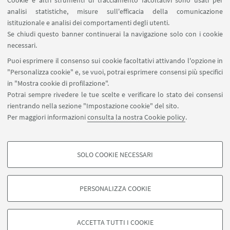
Cookie e altri strumenti di tracciamento facoltativi sono usati per
analisi statistiche, misure sull'efficacia della comunicazione
Contatti
istituzionale e analisi dei comportamenti degli utenti.
Area riservata
Se chiudi questo banner continuerai la navigazione solo con i cookie
necessari.
SEGUI UNIBO SU:
Puoi esprimere il consenso sui cookie facoltativi attivando l'opzione in
"Personalizza cookie" e, se vuoi, potrai esprimere consensi più specifici
in "Mostra cookie di profilazione".
Potrai sempre rivedere le tue scelte e verificare lo stato dei consensi
rientrando nella sezione "Impostazione cookie" del sito.
APP:
Per maggiori informazioni
consulta la nostra Cookie policy
.
SOLO COOKIE NECESSARI
COOKIE DI PROFILAZIONE - FACOLTATIVI
©Copyright 2026 - ALMA MATER STUDIORUM - Università di
Si tratta di cookie utilizzati per analizzare le caratteristiche della navigazione
Bologna - Via Zamboni, 33 - 40126 Bologna - PI: 01131710376 - CF:
PERSONALIZZA COOKIE
degli utenti, creare profili in base al loro comportamento sul sito, per analisi
80007010376
di marketing.
Privacy
Note legali
Informazioni sul sito e accessibilità
Mostra cookie di profilazione
Impostazioni Cookie
ACCETTA TUTTI I COOKIE