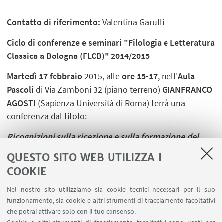
Contatto di riferimento:
Valentina Garulli
Ciclo di conferenze e seminari "Filologia e Letteratura
Classica a Bologna (FLCB)" 2014/2015
Martedì 17 febbraio
2015, alle
ore 15-17
, nell'
Aula
Pascoli
di Via Zamboni 32 (piano terreno)
GIANFRANCO
AGOSTI
(Sapienza Università di Roma) terrà una
conferenza dal titolo:
Ricognizioni sulla ricezione e sulla formazione del
corpus degli "Inni omerici".
QUESTO SITO WEB UTILIZZA I
COOKIE
Nel nostro sito utilizziamo sia cookie tecnici necessari per il suo
funzionamento, sia cookie e altri strumenti di tracciamento facoltativi
che potrai attivare solo con il tuo consenso.
LINK UTILI