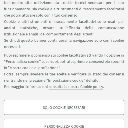
Nel nostro sito utilizziamo sia cookie tecnici necessari per il suo
funzionamento, sia cookie e altri strumenti di tracciamento facoltativi
che potrai attivare solo con il tuo consenso.
LINK UTILI
Cookie e altri strumenti di tracciamento facoltativi sono usati per
analisi statistiche, misure sull'efficacia della comunicazione
Contatti
istituzionale e analisi dei comportamenti degli utenti.
Area riservata
Se chiudi questo banner continuerai la navigazione solo con i cookie
necessari.
SEGUI UNIBO SU:
Puoi esprimere il consenso sui cookie facoltativi attivando l'opzione in
"Personalizza cookie" e, se vuoi, potrai esprimere consensi più specifici
in "Mostra cookie di profilazione".
Potrai sempre rivedere le tue scelte e verificare lo stato dei consensi
rientrando nella sezione "Impostazione cookie" del sito.
APP:
Per maggiori informazioni
consulta la nostra Cookie policy
.
SOLO COOKIE NECESSARI
COOKIE DI PROFILAZIONE - FACOLTATIVI
©Copyright 2026 - ALMA MATER STUDIORUM - Università di
Si tratta di cookie utilizzati per analizzare le caratteristiche della navigazione
PERSONALIZZA COOKIE
Bologna - Via Zamboni, 33 - 40126 Bologna - PI: 01131710376 - CF: