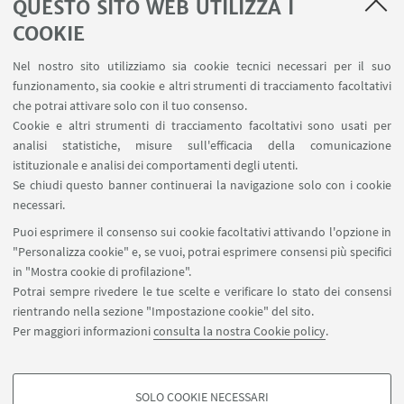
THE World University Rankings by subject
QUESTO SITO WEB UTILIZZA I
COOKIE
Nel nostro sito utilizziamo sia cookie tecnici necessari per il suo
funzionamento, sia cookie e altri strumenti di tracciamento facoltativi
che potrai attivare solo con il tuo consenso.
LINK UTILI
Cookie e altri strumenti di tracciamento facoltativi sono usati per
analisi statistiche, misure sull'efficacia della comunicazione
Contatti
istituzionale e analisi dei comportamenti degli utenti.
Area riservata
Se chiudi questo banner continuerai la navigazione solo con i cookie
necessari.
SEGUI UNIBO SU:
Puoi esprimere il consenso sui cookie facoltativi attivando l'opzione in
"Personalizza cookie" e, se vuoi, potrai esprimere consensi più specifici
in "Mostra cookie di profilazione".
Potrai sempre rivedere le tue scelte e verificare lo stato dei consensi
rientrando nella sezione "Impostazione cookie" del sito.
APP:
Per maggiori informazioni
consulta la nostra Cookie policy
.
SOLO COOKIE NECESSARI