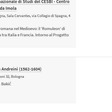
nazionale di Studi del CESBI - Centro
da Imola
gna, Sala Cervantes, via Collegio di Spagna, 4
a romana nel Medioevo: il ‘Romuleon’ di
tra Italia e Francia. Intorno al Progetto
la Andreini (1562-1604)
oni 32, Bologna
a Bakić