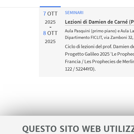
7
OTT
SEMINARI
Lezioni di Damien de Carné (P
2025
Aula Pasquini (primo piano) e Aula La
8
OTT
Dipartimento FICLIT, via Zamboni 32,
2025
Ciclo di lezioni del prof. Damien 
Progetto Galileo 2025 ‘Le Propheci
Francia / Les Prophecies de Merlin
122 / 52244YD).
QUESTO SITO WEB UTILIZ