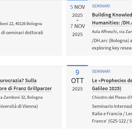
5
NOV
SEMINARI
Building Knowled
2025
Humanities: /DH.
mboni 22, 40126 Bologna
7
NOV
Aula Affreschi, via Z
o di seminari dottorali
2025
/DH.arc (Bologna)
exploring key resea
9
SEMINARI
OTT
burocrazia? Sulla
Le «Prophecies de 
re di Franz Grillparzer
Galileo 2025)
2025
via Zamboni 32, Bologna
Chiostro del Plesso d’
iversità di Vienna)
Seminario Internazi
Italia e Francia / Le
France’ (G25-122 / 