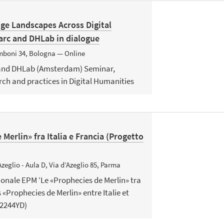
ge Landscapes Across Digital
arc and DHLab in dialogue
amboni 34, Bologna — Online
 and DHLab (Amsterdam) Seminar,
rch and practices in Digital Humanities
Merlin» fra Italia e Francia (Progetto
Azeglio - Aula D, Via d’Azeglio 85, Parma
onale EPM ‘Le «Prophecies de Merlin» tra
s «Prophecies de Merlin» entre Italie et
52244YD)