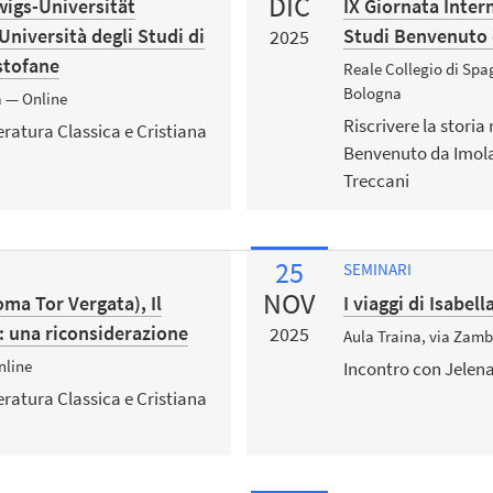
DIC
igs-Universität
IX Giornata Inter
Università degli Studi di
Studi Benvenuto 
2025
istofane
Reale Collegio di Spa
Bologna
a — Online
Riscrivere la stori
teratura Classica e Cristiana
Benvenuto da Imola 
Treccani
25
SEMINARI
NOV
oma Tor Vergata), Il
I viaggi di Isabel
: una riconsiderazione
2025
Aula Traina, via Zamb
nline
Incontro con Jelen
teratura Classica e Cristiana