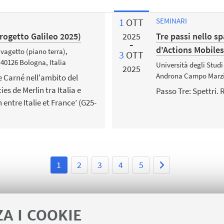
1
OTT
SEMINARI
rogetto Galileo 2025)
Tre passi nello sp
2025
d'Actions Mobiles
vagetto (piano terra),
3
OTT
 40126 Bologna, Italia
Università degli Studi
2025
Androna Campo Marzio 
de Carné nell'ambito del
es de Merlin tra Italia e
Passo Tre: Spettri.
 entre Italie et France’ (G25-
1
2
3
4
5
ZA I COOKIE