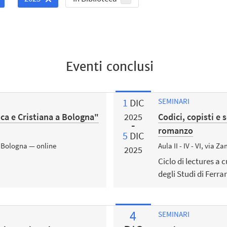
Eventi conclusi
1
DIC
SEMINARI
ica e Cristiana a Bologna"
Codici, copisti e 
2025
romanzo
5
DIC
, Bologna — online
Aula II - IV - VI, via
2025
Ciclo di lectures a 
degli Studi di Ferra
4
SEMINARI