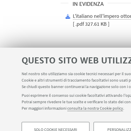
IN EVIDENZA
L'italiano nell'impero ot
[ .pdf 327.61 KB ]
QUESTO SITO WEB UTILIZ
Nel nostro sito utilizziamo sia cookie tecnici necessari per il s
Contatti
Area riservata
Cookie e altri strumenti di tracciamento facoltativi sono usati p
LINK UTILI
Se chiudi questo banner continuerai la navigazione solo con i c
Puoi esprimere il consenso sui cookie facoltativi attivando l'opz
Potrai sempre rivedere le tue scelte e verificare lo stato dei c
Per maggiori informazioni
consulta la nostra Cookie policy
.
©Copyright 2026 - ALMA MATER STUDIORUM - Università di Bologn
Privacy
Note legali
Informazioni sul sito e accessibilità
Imp
SOLO COOKIE NECESSARI
PERSONALIZZ