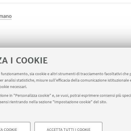
tomano
ZA I COOKIE
uo funzionamento, sia cookie e altri strumenti di tracciamento facoltativi che 
er analisi statistiche, misure sull'efficacia della comunicazione istituzionale
ookie necessari.
ione in "Personalizza cookie" e, se vuoi, potrai esprimere consensi più specif
onsensi rientrando nella sezione "Impostazione cookie" del sito.
SEGUI UNIBO SU:
a - Via Zamboni, 33 - 40126 Bologna - PI: 01131710376 - CF: 800070103
ostazioni Cookie
A COOKIE
ACCETTA TUTTI I COOKIE