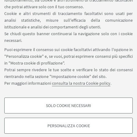
funzionamento, sia cookie e altri strumenti di tracciamento facoltativi
che potrai attivare solo con il tuo consenso.
LINK UTILI
Cookie e altri strumenti di tracciamento facoltativi sono usati per
analisi statistiche, misure sull'efficacia della comunicazione
Contatti
istituzionale e analisi dei comportamenti degli utenti.
Area riservata
Se chiudi questo banner continuerai la navigazione solo con i cookie
necessari.
SEGUI UNIBO SU:
Puoi esprimere il consenso sui cookie facoltativi attivando l'opzione in
"Personalizza cookie" e, se vuoi, potrai esprimere consensi più specifici
in "Mostra cookie di profilazione".
Potrai sempre rivedere le tue scelte e verificare lo stato dei consensi
rientrando nella sezione "Impostazione cookie" del sito.
APP:
Per maggiori informazioni
consulta la nostra Cookie policy
.
SOLO COOKIE NECESSARI
COOKIE DI PROFILAZIONE - FACOLTATIVI
©Copyright 2026 - ALMA MATER STUDIORUM - Università di
Si tratta di cookie utilizzati per analizzare le caratteristiche della navigazione
Bologna - Via Zamboni, 33 - 40126 Bologna - PI: 01131710376 - CF:
PERSONALIZZA COOKIE
degli utenti, creare profili in base al loro comportamento sul sito, per analisi
80007010376
di marketing.