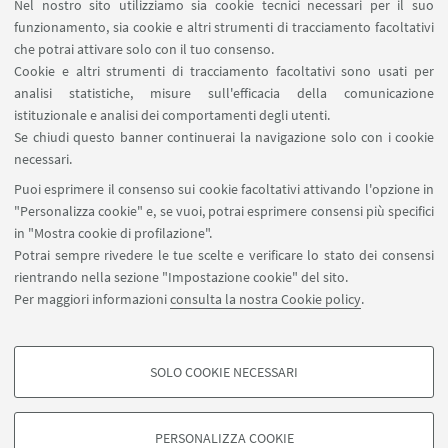
Nel nostro sito utilizziamo sia cookie tecnici necessari per il suo
funzionamento, sia cookie e altri strumenti di tracciamento facoltativi
che potrai attivare solo con il tuo consenso.
LINK UTILI
Cookie e altri strumenti di tracciamento facoltativi sono usati per
analisi statistiche, misure sull'efficacia della comunicazione
Contatti
istituzionale e analisi dei comportamenti degli utenti.
Area riservata
Se chiudi questo banner continuerai la navigazione solo con i cookie
necessari.
SEGUI UNIBO SU:
Puoi esprimere il consenso sui cookie facoltativi attivando l'opzione in
"Personalizza cookie" e, se vuoi, potrai esprimere consensi più specifici
in "Mostra cookie di profilazione".
Potrai sempre rivedere le tue scelte e verificare lo stato dei consensi
rientrando nella sezione "Impostazione cookie" del sito.
APP:
Per maggiori informazioni
consulta la nostra Cookie policy
.
SOLO COOKIE NECESSARI
COOKIE DI PROFILAZIONE - FACOLTATIVI
©Copyright 2026 - ALMA MATER STUDIORUM - Università di
Si tratta di cookie utilizzati per analizzare le caratteristiche della navigazione
Bologna - Via Zamboni, 33 - 40126 Bologna - PI: 01131710376 - CF:
PERSONALIZZA COOKIE
degli utenti, creare profili in base al loro comportamento sul sito, per analisi