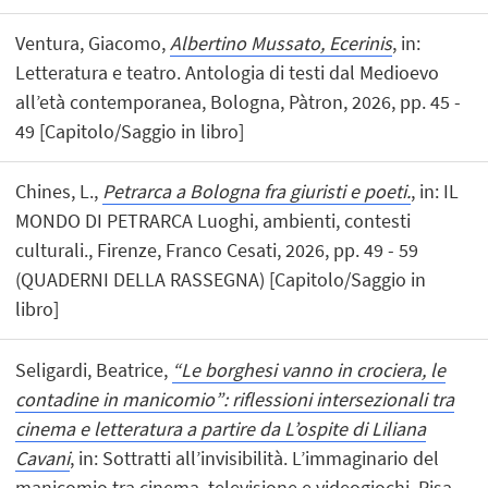
Ventura, Giacomo,
Albertino Mussato, Ecerinis
, in:
Letteratura e teatro. Antologia di testi dal Medioevo
all’età contemporanea, Bologna, Pàtron, 2026, pp. 45 -
49 [Capitolo/Saggio in libro]
Chines, L.,
Petrarca a Bologna fra giuristi e poeti.
, in: IL
MONDO DI PETRARCA Luoghi, ambienti, contesti
culturali., Firenze, Franco Cesati, 2026, pp. 49 - 59
(QUADERNI DELLA RASSEGNA) [Capitolo/Saggio in
libro]
Seligardi, Beatrice,
“Le borghesi vanno in crociera, le
contadine in manicomio”: riflessioni intersezionali tra
cinema e letteratura a partire da L’ospite di Liliana
Cavani
, in: Sottratti all’invisibilità. L’immaginario del
manicomio tra cinema, televisione e videogiochi, Pisa,