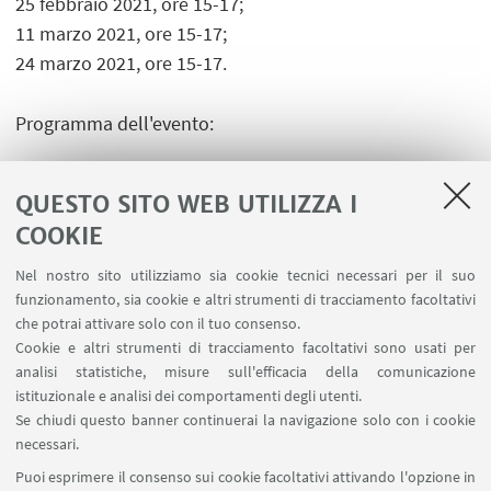
25 febbraio 2021, ore 15-17;
11 marzo 2021, ore 15-17;
24 marzo 2021, ore 15-17.
Programma dell'evento:
https://eventi.unibo.it/laboratorio-
mondoantico/programma
QUESTO SITO WEB UTILIZZA I
COOKIE
Nel nostro sito utilizziamo sia cookie tecnici necessari per il suo
funzionamento, sia cookie e altri strumenti di tracciamento facoltativi
che potrai attivare solo con il tuo consenso.
LINK UTILI
Cookie e altri strumenti di tracciamento facoltativi sono usati per
analisi statistiche, misure sull'efficacia della comunicazione
Contatti
istituzionale e analisi dei comportamenti degli utenti.
Area riservata
Se chiudi questo banner continuerai la navigazione solo con i cookie
necessari.
SEGUI UNIBO SU:
Puoi esprimere il consenso sui cookie facoltativi attivando l'opzione in