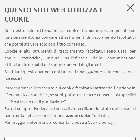
digitale
QUESTO SITO WEB UTILIZZA I
COOKIE
Nel nostro sito utilizziamo sia cookie tecnici necessari per il suo
funzionamento, sia cookie e altri strumenti di tracciamento facoltativi
che potrai attivare solo con il tuo consenso.
LINK UTILI
Cookie e altri strumenti di tracciamento facoltativi sono usati per
analisi statistiche, misure sull'efficacia della comunicazione
Contatti
istituzionale e analisi dei comportamenti degli utenti.
Area riservata
Se chiudi questo banner continuerai la navigazione solo con i cookie
necessari.
SEGUI UNIBO SU:
Puoi esprimere il consenso sui cookie facoltativi attivando l'opzione in
"Personalizza cookie" e, se vuoi, potrai esprimere consensi più specifici
in "Mostra cookie di profilazione".
Potrai sempre rivedere le tue scelte e verificare lo stato dei consensi
rientrando nella sezione "Impostazione cookie" del sito.
APP:
Per maggiori informazioni
consulta la nostra Cookie policy
.