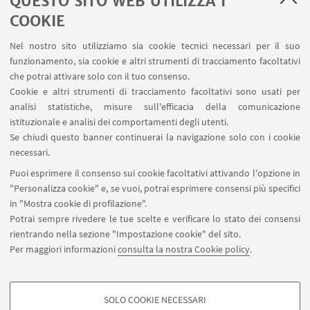
QUESTO SITO WEB UTILIZZA I
COOKIE
Nel nostro sito utilizziamo sia cookie tecnici necessari per il suo
funzionamento, sia cookie e altri strumenti di tracciamento facoltativi
che potrai attivare solo con il tuo consenso.
LINK UTILI
Cookie e altri strumenti di tracciamento facoltativi sono usati per
analisi statistiche, misure sull'efficacia della comunicazione
Contatti
istituzionale e analisi dei comportamenti degli utenti.
Area riservata
Se chiudi questo banner continuerai la navigazione solo con i cookie
necessari.
SEGUI UNIBO SU:
Puoi esprimere il consenso sui cookie facoltativi attivando l'opzione in
"Personalizza cookie" e, se vuoi, potrai esprimere consensi più specifici
in "Mostra cookie di profilazione".
Potrai sempre rivedere le tue scelte e verificare lo stato dei consensi
rientrando nella sezione "Impostazione cookie" del sito.
APP:
Per maggiori informazioni
consulta la nostra Cookie policy
.
SOLO COOKIE NECESSARI