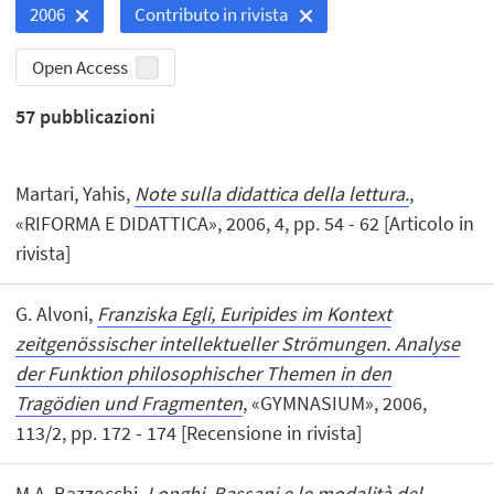
2006
Contributo in rivista
Open Access
57
pubblicazioni
Martari, Yahis,
Note sulla didattica della lettura.
,
«RIFORMA E DIDATTICA», 2006, 4, pp. 54 - 62 [Articolo in
rivista]
G. Alvoni,
Franziska Egli, Euripides im Kontext
zeitgenössischer intellektueller Strömungen. Analyse
der Funktion philosophischer Themen in den
Tragödien und Fragmenten
, «GYMNASIUM», 2006,
113/2, pp. 172 - 174 [Recensione in rivista]
M.A. Bazzocchi,
Longhi, Bassani e le modalità del