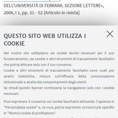
DELL'UNIVERSITÀ DI FERRARA. SEZIONE LETTERE»,
2006, I 1, pp. 31 - 52 [Articolo in rivista]
QUESTO SITO WEB UTILIZZA I
1
2
3
COOKIE
Nel nostro sito utilizziamo sia cookie tecnici necessari per il suo
funzionamento, sia cookie e altri strumenti di tracciamento facoltativi
che potrai attivare solo con il tuo consenso.
LINK UTILI
Cookie e altri strumenti di tracciamento facoltativi sono usati per
analisi statistiche, misure sull'efficacia della comunicazione
Contatti
istituzionale e analisi dei comportamenti degli utenti.
Area riservata
Se chiudi questo banner continuerai la navigazione solo con i cookie
necessari.
SEGUI UNIBO SU:
Puoi esprimere il consenso sui cookie facoltativi attivando l'opzione in
"Personalizza cookie" e, se vuoi, potrai esprimere consensi più specifici
in "Mostra cookie di profilazione".