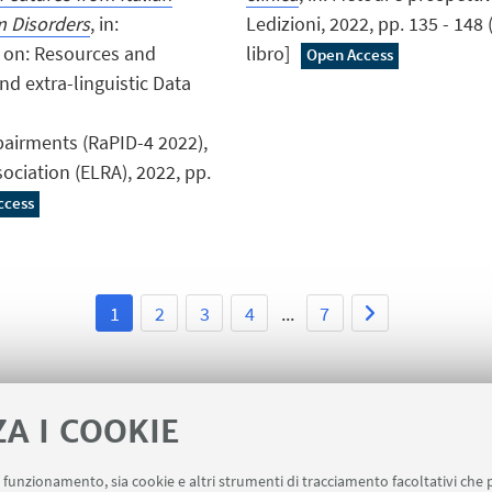
m Disorders
, in:
Ledizioni, 2022, pp. 135 - 14
 on: Resources and
libro]
Open Access
and extra-linguistic Data
pairments (RaPID-4 2022),
ciation (ELRA), 2022, pp.
ccess
1
2
3
4
...
7
ZA I COOKIE
uo funzionamento, sia cookie e altri strumenti di tracciamento facoltativi che 