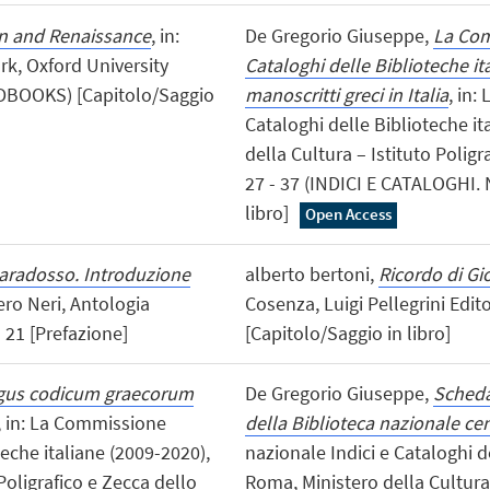
on and Renaissance
, in:
De Gregorio Giuseppe,
La Com
k, Oxford University
Cataloghi delle Biblioteche it
NDBOOKS) [Capitolo/Saggio
manoscritti greci in Italia
, in:
Cataloghi delle Biblioteche i
della Cultura – Istituto Poligr
27 - 37 (INDICI E CATALOGHI.
libro]
Open Access
paradosso. Introduzione
alberto bertoni,
Ricordo di Gi
ero Neri, Antologia
Cosenza, Luigi Pellegrini Edito
- 21 [Prefazione]
[Capitolo/Saggio in libro]
ogus codicum graecorum
De Gregorio Giuseppe,
Scheda
, in: La Commissione
della Biblioteca nazionale ce
teche italiane (2009-2020),
nazionale Indici e Cataloghi d
Poligrafico e Zecca dello
Roma, Ministero della Cultura 