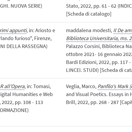
LOGHI. NUOVA SERIE)
Stato, 2022, pp. 61 - 62 (IND
[Scheda di catalogo]
Primi appunti
, in: Ariosto e
maddalena modesti,
Il De am
Orlando furioso", Firenze,
Biblioteca Universitaria, ms. 
DERNI DELLA RASSEGNA)
Palazzo Corsini, Biblioteca Na
ottobre 2021- 16 gennaio 202
Bardi Edizioni, 2022, pp. 117
LINCEI. STUDI) [Scheda di cat
R all'Opera
, in: Tomasi,
Veglia, Marco,
Panfilo's Mark 
igital Humanities e Web
and Visual Poetics. Essays in
, 2022, pp. 108 - 113
Brill, 2022, pp. 268 - 287 [Capi
FORMAZIONE)