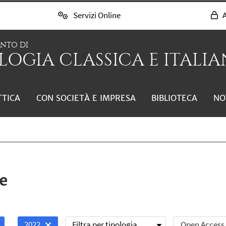
Servizi Online
A
ENTO DI
LOGIA CLASSICA E ITALIAN
TTICA
CON SOCIETÀ E IMPRESA
BIBLIOTECA
NO
e
Filtra per tipologia
Open Access
2022