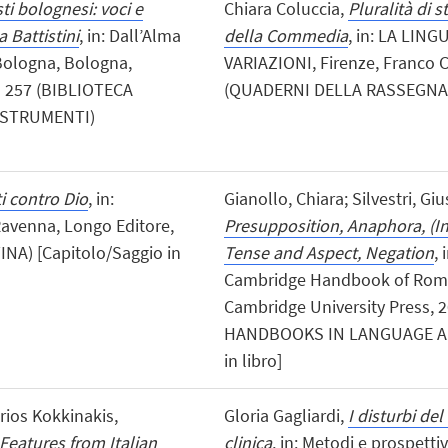
sti bolognesi: voci e
Chiara Coluccia,
Pluralità di st
 Battistini
, in: Dall’Alma
della Commedia
, in: LA LIN
 Bologna, Bologna,
VARIAZIONI, Firenze, Franco Ce
 - 257 (BIBLIOTECA
(QUADERNI DELLA RASSEGNA) [
 STRUMENTI)
ti contro Dio
, in:
Gianollo, Chiara; Silvestri, Gi
Ravenna, Longo Editore,
Presupposition, Anaphora, (In
INA) [Capitolo/Saggio in
Tense and Aspect, Negation
,
Cambridge Handbook of Roman
Cambridge University Press, 
HANDBOOKS IN LANGUAGE AND
in libro]
trios Kokkinakis,
Gloria Gagliardi,
I disturbi del
 Features from Italian
clinica
, in: Metodi e prospettiv