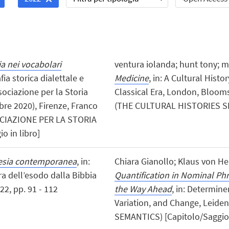
a nei vocabolari
ventura iolanda; hunt tony; m
afia storica dialettale e
Medicine
, in: A Cultural Histo
sociazione per la Storia
Classical Era, London, Bloom
bre 2020), Firenze, Franco
(THE CULTURAL HISTORIES SERI
SSOCIAZIONE PER LA STORIA
 in libro]
oesia contemporanea
, in:
Chiara Gianollo; Klaus von He
ura dell’esodo dalla Bibbia
Quantification in Nominal Ph
22, pp. 91 - 112
the Way Ahead
, in: Determine
Variation, and Change, Leiden,
SEMANTICS) [Capitolo/Saggio 