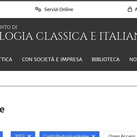
Servizi Online
A
ENTO DI
LOGIA CLASSICA E ITALIAN
TTICA
CON SOCIETÀ E IMPRESA
BIBLIOTECA
NO
e
Open Access
2012
Contributo in volume