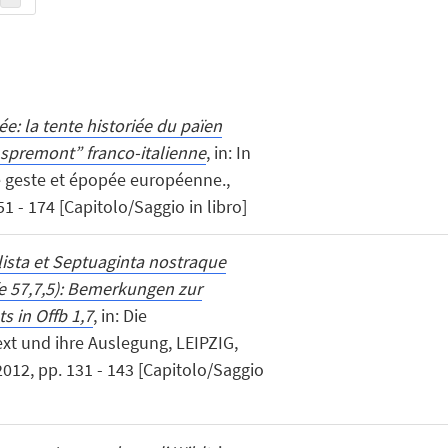
ée: la tente historiée du païen
spremont” franco-italienne
, in: In
 geste et épopée européenne.,
1 - 174 [Capitolo/Saggio in libro]
lista et Septuaginta nostraque
fe 57,7,5): Bemerkungen zur
s in Offb 1,7
, in: Die
xt und ihre Auslegung, LEIPZIG,
2012, pp. 131 - 143 [Capitolo/Saggio