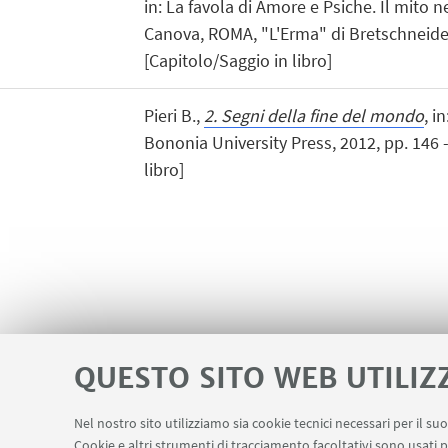
in: La favola di Amore e Psiche. Il mito ne
Canova, ROMA, "L'Erma" di Bretschneider
[Capitolo/Saggio in libro]
Pieri B.,
2. Segni della fine del mondo
, i
Bononia University Press, 2012, pp. 146 
libro]
QUESTO SITO WEB UTILIZ
Nel nostro sito utilizziamo sia cookie tecnici necessari per il s
Cookie e altri strumenti di tracciamento facoltativi sono usati p
Contatti
Area riservata
LINK UTILI