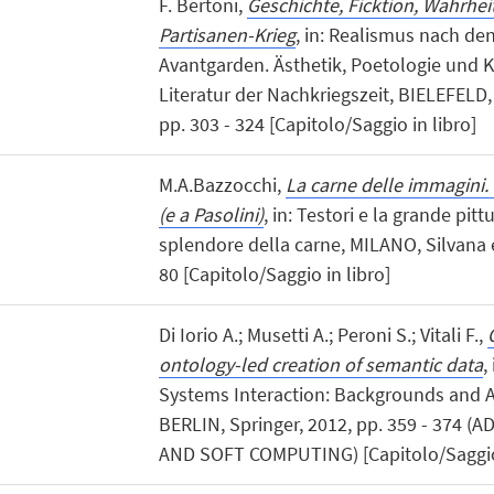
F. Bertoni,
Geschichte, Ficktion, Wahrhei
Partisanen-Krieg
, in: Realismus nach de
Avantgarden. Ästhetik, Poetologie und K
Literatur der Nachkriegszeit, BIELEFELD, 
pp. 303 - 324 [Capitolo/Saggio in libro]
M.A.Bazzocchi,
La carne delle immagini. 
(e a Pasolini)
, in: Testori e la grande pit
splendore della carne, MILANO, Silvana ed
80 [Capitolo/Saggio in libro]
Di Iorio A.; Musetti A.; Peroni S.; Vitali F.,
ontology-led creation of semantic data
,
Systems Interaction: Backgrounds and App
BERLIN, Springer, 2012, pp. 359 - 374 
AND SOFT COMPUTING) [Capitolo/Saggio 