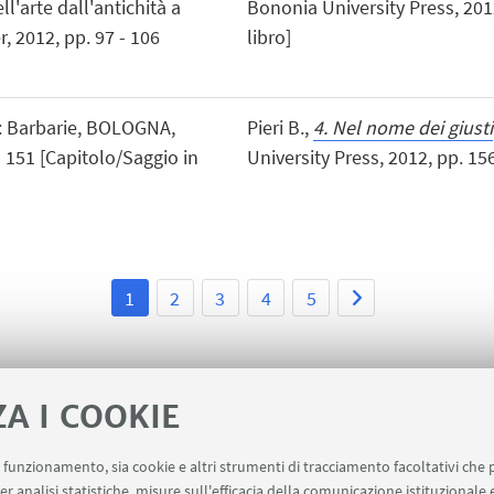
ll'arte dall'antichità a
Bononia University Press, 2012
, 2012, pp. 97 - 106
libro]
n: Barbarie, BOLOGNA,
Pieri B.,
4. Nel nome dei giusti
- 151 [Capitolo/Saggio in
University Press, 2012, pp. 156
1
2
3
4
5
ZA I COOKIE
uo funzionamento, sia cookie e altri strumenti di tracciamento facoltativi che 
er analisi statistiche, misure sull'efficacia della comunicazione istituzionale