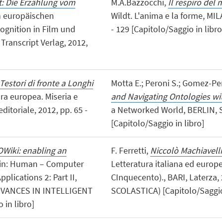
t: Die Erzählung vom
M.A.Bazzocchi,
Il respiro del
n europäischen
Wildt. L'anima e la forme, MIL
ognition in Film und
- 129 [Capitolo/Saggio in libro
Transcript Verlag, 2012,
Testori di fronte a Longhi
Motta E.; Peroni S.; Gomez-Pere
tura europea. Miseria e
and Navigating Ontologies wi
itoriale, 2012, pp. 65 -
a Networked World, BERLIN, Sp
[Capitolo/Saggio in libro]
OWiki: enabling an
F. Ferretti,
Niccolò Machiavelli
 in: Human – Computer
Letteratura italiana ed europea
lications 2: Part II,
CInquecento)., BARI, Laterza,
(ADVANCES IN INTELLIGENT
SCOLASTICA) [Capitolo/Saggio 
in libro]