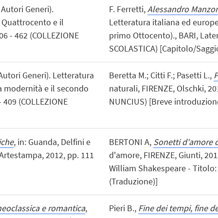
i Autori Generi).
F. Ferretti,
Alessandro Manzon
l Quattrocento e il
Letteratura italiana ed europea
 406 - 462 (COLLEZIONE
primo Ottocento)., BARI, Late
SCOLASTICA) [Capitolo/Saggio 
 Autori Generi). Letteratura
Beretta M.; Citti F.; Pasetti L.,
lla modernità e il secondo
naturali, FIRENZE, Olschki, 20
4 - 409 (COLLEZIONE
NUNCIUS) [Breve introduzion
iche
, in: Guanda, Delfini e
BERTONI A,
Sonetti d'amore 
Artestampa, 2012, pp. 111
d'amore, FIRENZE, Giunti, 2012
William Shakespeare - Titolo
(Traduzione)]
 neoclassica e romantica
,
Pieri B.,
Fine dei tempi, fine de