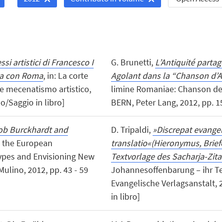
si artistici di Francesco I
G. Brunetti,
L’Antiquité partag
ca con Roma
, in: La corte
Agolant dans la “Chanson d’A
e mecenatismo artistico,
limine Romaniae: Chanson de
o/Saggio in libro]
BERN, Peter Lang, 2012, pp. 15
cob Burckhardt and
D. Tripaldi,
»Discrepat evange
g the European
translatio«(Hieronymus, Brie
types and Envisioning New
Textvorlage des Sacharja-Zitat
ulino, 2012, pp. 43 - 59
Johannesoffenbarung – ihr Te
Evangelische Verlagsanstalt, 
in libro]