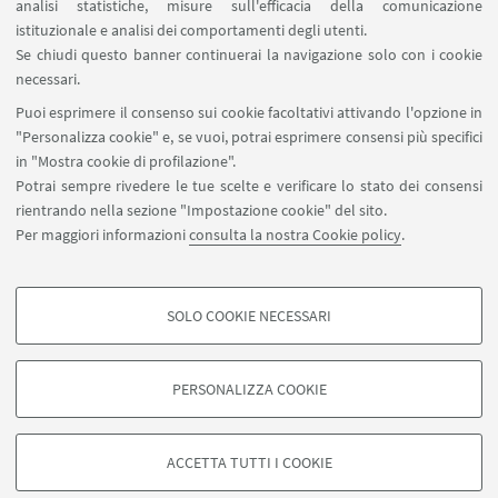
analisi statistiche, misure sull'efficacia della comunicazione
Contatti
istituzionale e analisi dei comportamenti degli utenti.
Area riservata
Se chiudi questo banner continuerai la navigazione solo con i cookie
necessari.
SEGUI UNIBO SU:
Puoi esprimere il consenso sui cookie facoltativi attivando l'opzione in
"Personalizza cookie" e, se vuoi, potrai esprimere consensi più specifici
in "Mostra cookie di profilazione".
Potrai sempre rivedere le tue scelte e verificare lo stato dei consensi
rientrando nella sezione "Impostazione cookie" del sito.
APP:
Per maggiori informazioni
consulta la nostra Cookie policy
.
SOLO COOKIE NECESSARI
COOKIE DI PROFILAZIONE - FACOLTATIVI
©Copyright 2026 - ALMA MATER STUDIORUM - Università di
Si tratta di cookie utilizzati per analizzare le caratteristiche della navigazione
PERSONALIZZA COOKIE
Bologna - Via Zamboni, 33 - 40126 Bologna - PI: 01131710376 - CF:
degli utenti, creare profili in base al loro comportamento sul sito, per analisi
80007010376
di marketing.
Privacy
Note legali
Informazioni sul sito e accessibilità
Mostra cookie di profilazione
ACCETTA TUTTI I COOKIE
Impostazioni Cookie
Google/Youtube Video