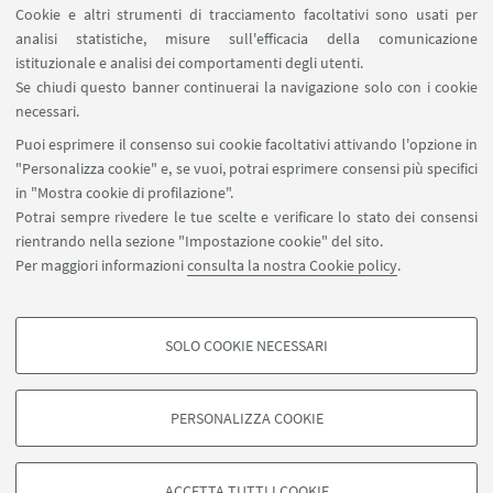
LINK UTILI
Cookie e altri strumenti di tracciamento facoltativi sono usati per
analisi statistiche, misure sull'efficacia della comunicazione
Contatti
istituzionale e analisi dei comportamenti degli utenti.
Area riservata
Se chiudi questo banner continuerai la navigazione solo con i cookie
necessari.
SEGUI UNIBO SU:
Puoi esprimere il consenso sui cookie facoltativi attivando l'opzione in
"Personalizza cookie" e, se vuoi, potrai esprimere consensi più specifici
in "Mostra cookie di profilazione".
Potrai sempre rivedere le tue scelte e verificare lo stato dei consensi
rientrando nella sezione "Impostazione cookie" del sito.
APP:
Per maggiori informazioni
consulta la nostra Cookie policy
.
SOLO COOKIE NECESSARI
COOKIE DI PROFILAZIONE - FACOLTATIVI
©Copyright 2026 - ALMA MATER STUDIORUM - Università di
Si tratta di cookie utilizzati per analizzare le caratteristiche della navigazione
PERSONALIZZA COOKIE
Bologna - Via Zamboni, 33 - 40126 Bologna - PI: 01131710376 - CF:
degli utenti, creare profili in base al loro comportamento sul sito, per analisi
80007010376
di marketing.
Privacy
Note legali
Informazioni sul sito e accessibilità
Mostra cookie di profilazione
ACCETTA TUTTI I COOKIE
Impostazioni Cookie