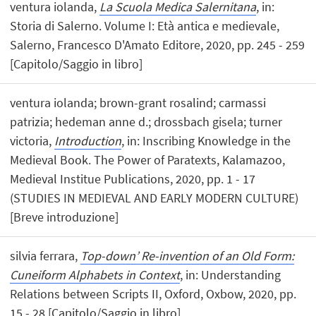
ventura iolanda,
La Scuola Medica Salernitana
, in:
Storia di Salerno. Volume I: Età antica e medievale,
Salerno, Francesco D'Amato Editore, 2020, pp. 245 - 259
[Capitolo/Saggio in libro]
ventura iolanda; brown-grant rosalind; carmassi
patrizia; hedeman anne d.; drossbach gisela; turner
victoria,
Introduction
, in: Inscribing Knowledge in the
Medieval Book. The Power of Paratexts, Kalamazoo,
Medieval Institue Publications, 2020, pp. 1 - 17
(STUDIES IN MEDIEVAL AND EARLY MODERN CULTURE)
[Breve introduzione]
silvia ferrara,
Top-down’ Re-invention of an Old Form:
Cuneiform Alphabets in Context
, in: Understanding
Relations between Scripts II, Oxford, Oxbow, 2020, pp.
15 - 28 [Capitolo/Saggio in libro]