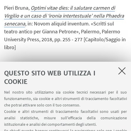
Pieri Bruna,
Optimi vitae dies: il salutare carmen di
Virgilio e un caso di ‘ironia intertestuale’ nella Phaedra
senecana
, in: Novom aliquid inventum. «Scritti sul
teatro antico per Gianna Petrone», Palermo, Palermo
University Press, 2018, pp. 255 - 277 [Capitolo/Saggio in
libro]
QUESTO SITO WEB UTILIZZA I
1
2
3
4
...
7
COOKIE
Nel nostro sito utilizziamo sia cookie tecnici necessari per il suo
funzionamento, sia cookie e altri strumenti di tracciamento facoltativi
che potrai attivare solo con il tuo consenso.
LINK UTILI
Cookie e altri strumenti di tracciamento facoltativi sono usati per
analisi statistiche, misure sull'efficacia della comunicazione
Contatti
istituzionale e analisi dei comportamenti degli utenti.
Area riservata
Se chiudi questo banner continuerai la navigazione solo con i cookie