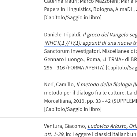
Caterina Mauri; Marco Mazzoleni; Maria
Papers in Linguistics, Bologna, AlmaDL, 
[Capitolo/Saggio in libro]
Daniele Tripaldi,
Il greco del Vangelo se
(NHC II,1 // IV,1): appunti di una nuova t
Sanctorum Investigatori. Miscellanea di 
Gennaro Luongo., Roma, «L’ERMA» di B
295 - 316 (FORMA APERTA) [Capitolo/Sagg
Neri, Camillo,
Il metodo della filologia (l
metodo per il dialogo fra le culture. La ch
Morcelliana, 2019, pp. 33 - 42 (SUPPL
[Capitolo/Saggio in libro]
Ventura, Giacomo,
Ludovico Ariosto, Orl
ott. 1-29
, in: Leggere i classici italiani: 