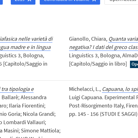
iafasica nelle varietà di
Gianollo, Chiara,
Quanta varia
ingua madre e in lingua
negativa? I dati del greco clas
guistics 3, Bologna,
Linguistics 3, Bologna, AlmaDL
5 [Capitolo/Saggio in
[Capitolo/Saggio in libro]
Op
 tra tipologia e
Michelacci, L.,
Capuana, lo spi
ia Ballarè; Alessandra
Luigi Capuana. Experimental F
o; Ilaria Fiorentini;
Post-Risorgimento Italy, Firen
nio Goria; Nicola Grandi;
pp. 145 - 156 (STUDI E SAGGI) 
do Lombardi Vallauri;
ca Masini; Simone Mattiola;