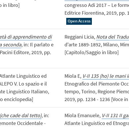
 in libro]
congresso Adi 2017 – Le forme
Editrice Fiorentina, 2019, pp. 
Open Access
rietà di apprendimento di
Reggiani Licia,
Nota del Tradu
ua seconda
, in: Il parlato e
d'arte 1889-1892, Milano, Mime
, Pacini Editore, 2019, pp.
[Capitolo/Saggio in libro]
: Atlante Linguistico ed
Miola E,
V-II 135 (ho) le mani i
LEPO V. Lo spazio e il
Etnografico del Piemonte Occi
e Linguistico Italiano,
tempo, Torino, Regione Piemon
 o enciclopedia]
2019, pp. 1234 - 1236 [Voce in
(che cade dal tetto)
, in:
Miola Emanuele,
V-II 131 II g
iemonte Occidentale -
Atlante Linguistico ed Etnogr