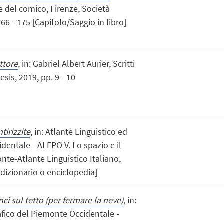
 del comico, Firenze, Società
166 - 175 [Capitolo/Saggio in libro]
ttore
, in: Gabriel Albert Aurier, Scritti
sis, 2019, pp. 9 - 10
ntirizzite
, in: Atlante Linguistico ed
dentale - ALEPO V. Lo spazio e il
te-Atlante Linguistico Italiano,
 dizionario o enciclopedia]
anci sul tetto (per fermare la neve)
, in:
afico del Piemonte Occidentale -