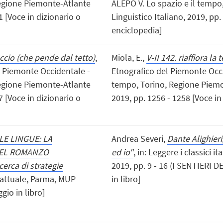
Regione Piemonte-Atlante
ALEPO V. Lo spazio e il tempo
1 [Voce in dizionario o
Linguistico Italiano, 2019, pp.
enciclopedia]
accio (che pende dal tetto)
,
Miola, E.,
V-II 142. riaffiora la 
el Piemonte Occidentale -
Etnografico del Piemonte Occi
Regione Piemonte-Atlante
tempo, Torino, Regione Piemon
7 [Voce in dizionario o
2019, pp. 1256 - 1258 [Voce in
LE LINGUE: LA
Andrea Severi,
Dante Alighieri
NEL ROMANZO
ed io"
, in: Leggere i classici 
ca di strategie
2019, pp. 9 - 16 (I SENTIERI
da attuale, Parma, MUP
in libro]
gio in libro]