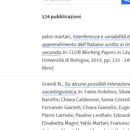
124
pubblicazioni
yahis martari,
Interferenza e variabilità d
apprendimento dell’italiano scritto in l
seconda
, in: CLUB Working Papers in Lin
Università di Bologna, 2019, pp. 133 - 14
libro]
Grandi N.,
Su alcune possibili interazioni
sociolinguistica
, in: Fabio Ardolino; Silv
Barotto; Chiara Calderone; Sonia Cristofar
Fernando Giacinti; Chiara Gianollo; Euge
Pierre Larrivée; Pauline Levillain; Edoar
Elisabetta Magni; Yahis Martari; Frances