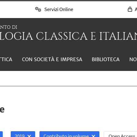
Servizi Online
A
ENTO DI
LOGIA CLASSICA E ITALIAN
TTICA
CON SOCIETÀ E IMPRESA
BIBLIOTECA
NO
e
Open Access
2019
Contributo in volume