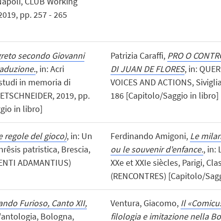
 Napoli, CLUB Working
2019, pp. 257 - 265
greto secondo Giovanni
Patrizia Caraffi,
PRO O CONTRO
raduzione.
, in: Acri
DI JUAN DE FLORES
, in: QU
studi in memoria di
VOICES AND ACTIONS, Siviglia, 
RETSCHNEIDER, 2019, pp.
186 [Capitolo/Saggio in libro]
io in libro]
e regole del gioco)
, in: Un
Ferdinando Amigoni,
Le milan
rêsis patristica, Brescia,
ou le souvenir d'enfance.
, in:
EMENTI ADAMANTIUS)
XXe et XXIe siècles, Parigi, Cl
(RENCONTRES) [Capitolo/Saggi
ando Furioso, Canto XII,
Ventura, Giacomo,
Il «Comicus
un'antologia, Bologna,
filologia e imitazione nella 