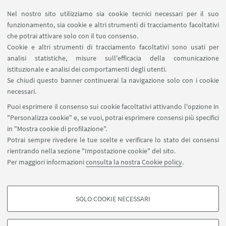
Nel nostro sito utilizziamo sia cookie tecnici necessari per il suo
funzionamento, sia cookie e altri strumenti di tracciamento facoltativi
che potrai attivare solo con il tuo consenso.
LINK UTILI
Cookie e altri strumenti di tracciamento facoltativi sono usati per
analisi statistiche, misure sull'efficacia della comunicazione
Contatti
istituzionale e analisi dei comportamenti degli utenti.
Area riservata
Se chiudi questo banner continuerai la navigazione solo con i cookie
necessari.
SEGUI UNIBO SU:
Puoi esprimere il consenso sui cookie facoltativi attivando l'opzione in
"Personalizza cookie" e, se vuoi, potrai esprimere consensi più specifici
in "Mostra cookie di profilazione".
Potrai sempre rivedere le tue scelte e verificare lo stato dei consensi
rientrando nella sezione "Impostazione cookie" del sito.
APP:
Per maggiori informazioni
consulta la nostra Cookie policy
.
SOLO COOKIE NECESSARI
COOKIE DI PROFILAZIONE - FACOLTATIVI
©Copyright 2026 - ALMA MATER STUDIORUM - Università di