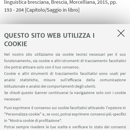
linguistica bresciana, Brescia, Morcelliana, 2015, pp.
193 - 204 [Capitolo/Saggio in libro]
QUESTO SITO WEB UTILIZZA I
1
2
3
4
COOKIE
Nel nostro sito utilizziamo sia cookie tecnici necessari per il suo
funzionamento, sia cookie e altri strumenti di tracciamento facoltativi
che potrai attivare solo con il tuo consenso.
LINK UTILI
Cookie e altri strumenti di tracciamento facoltativi sono usati per
analisi statistiche, misure sull'efficacia della comunicazione
Contatti
istituzionale e analisi dei comportamenti degli utenti.
Area riservata
Se chiudi questo banner continuerai la navigazione solo con i cookie
necessari.
SEGUI UNIBO SU:
Puoi esprimere il consenso sui cookie facoltativi attivando l'opzione in
"Personalizza cookie" e, se vuoi, potrai esprimere consensi più specifici
in "Mostra cookie di profilazione".
Potrai sempre rivedere le tue scelte e verificare lo stato dei consensi