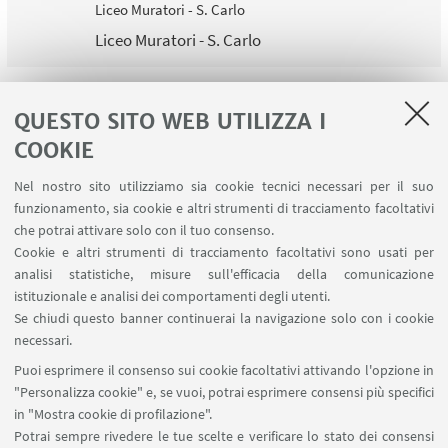
Liceo Muratori - S. Carlo
Liceo Muratori - S. Carlo
QUESTO SITO WEB UTILIZZA I
1
...
4
5
6
7
8
COOKIE
Nel nostro sito utilizziamo sia cookie tecnici necessari per il suo
funzionamento, sia cookie e altri strumenti di tracciamento facoltativi
che potrai attivare solo con il tuo consenso.
LINK UTILI
Cookie e altri strumenti di tracciamento facoltativi sono usati per
analisi statistiche, misure sull'efficacia della comunicazione
Contatti
istituzionale e analisi dei comportamenti degli utenti.
Area riservata
Se chiudi questo banner continuerai la navigazione solo con i cookie
necessari.
SEGUI UNIBO SU:
Puoi esprimere il consenso sui cookie facoltativi attivando l'opzione in
"Personalizza cookie" e, se vuoi, potrai esprimere consensi più specifici
in "Mostra cookie di profilazione".
Potrai sempre rivedere le tue scelte e verificare lo stato dei consensi