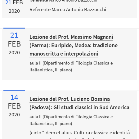
21
FEB
Referente Marco Antonio Bazzocchi
2020
21
Lezione del Prof. Massimo Magnani
FEB
(Parma): Euripide, Medea: tradizione
2020
manoscritta e interpolazioni
aula II (Dipartimento di Filologia Classica e
Italianistica, III piano)
14
Lezione del Prof. Luciano Bossina
FEB
(Padova): Gli studi classici in Sud America
2020
aula II (Dipartimento di Filologia Classica e
Italianistica, III piano)
(ciclo “Idem et alius. Cultura classica e identità