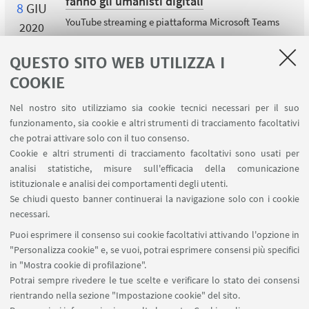
fanno gli umanisti digitali
8
GIU
YouTube streaming e piattaforma Microsoft Teams
2020
Ciclo di conferenze e workshop sul presente e
sul futuro delle DH
QUESTO SITO WEB UTILIZZA I
COOKIE
Nel nostro sito utilizziamo sia cookie tecnici necessari per il suo
funzionamento, sia cookie e altri strumenti di tracciamento facoltativi
che potrai attivare solo con il tuo consenso.
LINK UTILI
Cookie e altri strumenti di tracciamento facoltativi sono usati per
analisi statistiche, misure sull'efficacia della comunicazione
Contatti
istituzionale e analisi dei comportamenti degli utenti.
Area riservata
Se chiudi questo banner continuerai la navigazione solo con i cookie
necessari.
SEGUI UNIBO SU:
Puoi esprimere il consenso sui cookie facoltativi attivando l'opzione in
"Personalizza cookie" e, se vuoi, potrai esprimere consensi più specifici
in "Mostra cookie di profilazione".
Potrai sempre rivedere le tue scelte e verificare lo stato dei consensi
rientrando nella sezione "Impostazione cookie" del sito.
APP: