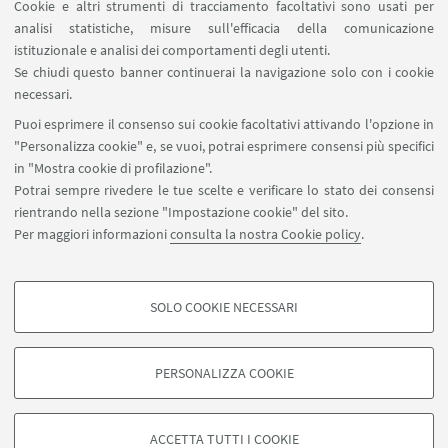
LINK UTILI
Cookie e altri strumenti di tracciamento facoltativi sono usati per
analisi statistiche, misure sull'efficacia della comunicazione
Contatti
istituzionale e analisi dei comportamenti degli utenti.
Area riservata
Se chiudi questo banner continuerai la navigazione solo con i cookie
necessari.
SEGUI UNIBO SU:
Puoi esprimere il consenso sui cookie facoltativi attivando l'opzione in
"Personalizza cookie" e, se vuoi, potrai esprimere consensi più specifici
in "Mostra cookie di profilazione".
Potrai sempre rivedere le tue scelte e verificare lo stato dei consensi
rientrando nella sezione "Impostazione cookie" del sito.
APP:
Per maggiori informazioni
consulta la nostra Cookie policy
.
SOLO COOKIE NECESSARI
COOKIE DI PROFILAZIONE - FACOLTATIVI
©Copyright 2026 - ALMA MATER STUDIORUM - Università di
Si tratta di cookie utilizzati per analizzare le caratteristiche della navigazione
Bologna - Via Zamboni, 33 - 40126 Bologna - PI: 01131710376 - CF:
PERSONALIZZA COOKIE
degli utenti, creare profili in base al loro comportamento sul sito, per analisi
80007010376
di marketing.
Privacy
Note legali
Informazioni sul sito e accessibilità
Mostra cookie di profilazione
Impostazioni Cookie
ACCETTA TUTTI I COOKIE