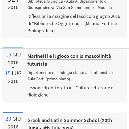
Biblioteca Giuridica - Aula A, Dipartimento di
2016
Giurisprudenza, Via San Geminiano, 3 - Modena
Riflessioni a margine del fascicolo giugno 2016
di “Biblioteche Oggi Trends” (Milano, Editrice
Bibliografica)
15
GIU
Marinetti e il gioco con la mascolinità
2016
futurista
15
LUG
Dipartimento di Filologia classica e Italianistica -
Aula Forti (primo piano)
2016
Lezione di dottorato in “Culture letterarie e
filologiche”
20
GIU
Greek and Latin Summer School (20th
2016
June - 8th July 2016)