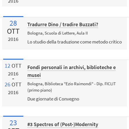
2016
28
Tradurre Dino / tradire Buzzati?
OTT
Bologna, Scuola di Lettere, Aula II
2016
Lo studio della traduzione come metodo critico
12
OTT
Fondi personali in archivi, biblioteche e
2016
musei
26
OTT
Bologna, Biblioteca "Ezio Raimondi" - Dip. FICLIT
(primo piano)
2016
Due giornate di Convegno
23
#3 Spectres of (Post-)Modernity