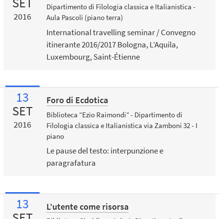
SET
Dipartimento di Filologia classica e Italianistica -
2016
Aula Pascoli (piano terra)
International travelling seminar / Convegno
itinerante 2016/2017 Bologna, L’Aquila,
Luxembourg, Saint-Étienne
13
Foro di Ecdotica
SET
Biblioteca “Ezio Raimondi” - Dipartimento di
2016
Filologia classica e Italianistica via Zamboni 32 - I
piano
Le pause del testo: interpunzione e
paragrafatura
13
L’utente come risorsa
SET