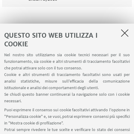
1
...
102
103
104
105
106
107
QUESTO SITO WEB UTILIZZA I
108
...
117
COOKIE
Nel nostro sito utilizziamo sia cookie tecnici necessari per il suo
funzionamento, sia cookie e altri strumenti di tracciamento facoltativi
che potrai attivare solo con il tuo consenso.
LINK UTILI
Cookie e altri strumenti di tracciamento facoltativi sono usati per
analisi statistiche, misure sull'efficacia della comunicazione
Contatti
istituzionale e analisi dei comportamenti degli utenti.
Area riservata
Se chiudi questo banner continuerai la navigazione solo con i cookie
necessari.
SEGUI UNIBO SU:
Puoi esprimere il consenso sui cookie facoltativi attivando l'opzione in
"Personalizza cookie" e, se vuoi, potrai esprimere consensi più specifici
in "Mostra cookie di profilazione".
Potrai sempre rivedere le tue scelte e verificare lo stato dei consensi